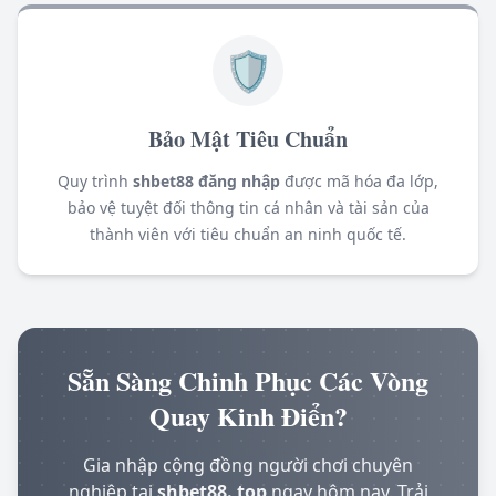
thắng
cược
🛡️
1,800,000₫
Ngô**
vừa
Bảo Mật Tiêu Chuẩn
rút
9,000,000₫
Quy trình
shbet88 đăng nhập
được mã hóa đa lớp,
Dương**
bảo vệ tuyệt đối thông tin cá nhân và tài sản của
nhận
thành viên với tiêu chuẩn an ninh quốc tế.
thưởng
750,000₫
Lý**
thắng
lớn
Sẵn Sàng Chinh Phục Các Vòng
Slots
22,000,000₫
Quay Kinh Điển?
Mai**
rút
Gia nhập cộng đồng người chơi chuyên
thành
nghiệp tại
shbet88. top
ngay hôm nay. Trải