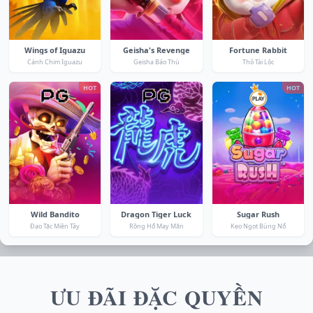
Wings of Iguazu
Geisha's Revenge
Fortune Rabbit
Cánh Chim Iguazu
Geisha Báo Thù
Thỏ Tài Lộc
HOT
HOT
Wild Bandito
Dragon Tiger Luck
Sugar Rush
Đạo Tặc Miền Tây
Rồng Hổ May Mắn
Kẹo Ngọt Bùng Nổ
ƯU ĐÃI ĐẶC QUYỀN