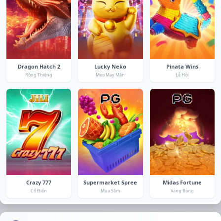
Quang**
nổ
hũ
45,000,000₫
Trung**
vừa
Dragon Hatch 2
Lucky Neko
Pinata Wins
rút
Rồng Thiêng
Mèo May Mắn
Lễ Hội
1,100,000₫
Sơn**
nhận
tiền
9,900,000₫
Nam**
thắng
cược
3,300,000₫
Crazy 777
Supermarket Spree
Midas Fortune
Cổ Điển
Mua Sắm
Vàng Ròng
Việt**
rút
thành