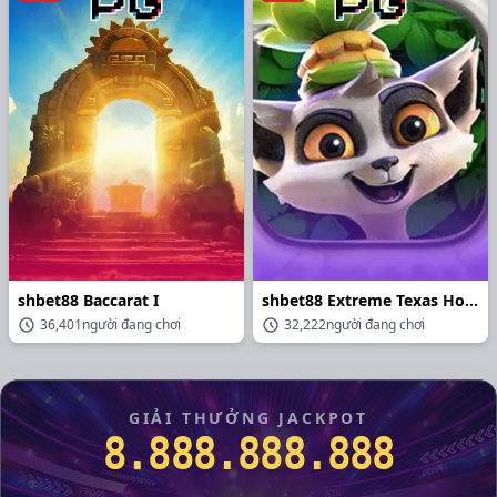
shbet88 Baccarat I
shbet88 Extreme Texas Hold’em
36,401
người đang chơi
32,222
người đang chơi
Nguyễn**
vừa
GIẢI THƯỞNG JACKPOT
rút
8.888.888.888
thành
công