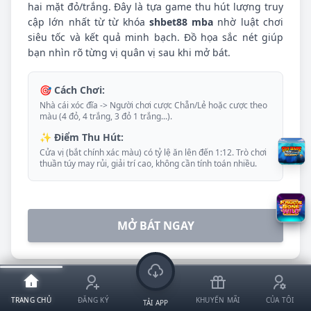
hai mặt đỏ/trắng. Đây là tựa game thu hút lượng truy
cập lớn nhất từ từ khóa
shbet88 mba
nhờ luật chơi
siêu tốc và kết quả minh bạch. Đồ họa sắc nét giúp
bạn nhìn rõ từng vị quân vị sau khi mở bát.
🎯 Cách Chơi:
Nhà cái xóc đĩa -> Người chơi cược Chẵn/Lẻ hoặc cược theo
màu (4 đỏ, 4 trắng, 3 đỏ 1 trắng...).
✨ Điểm Thu Hút:
Cửa vị (bắt chính xác màu) có tỷ lệ ăn lên đến 1:12. Trò chơi
thuần túy may rủi, giải trí cao, không cần tính toán nhiều.
MỞ BÁT NGAY
Mở trò
TRANG CHỦ
ĐĂNG KÝ
KHUYẾN MÃI
CỦA TÔI
TẢI APP