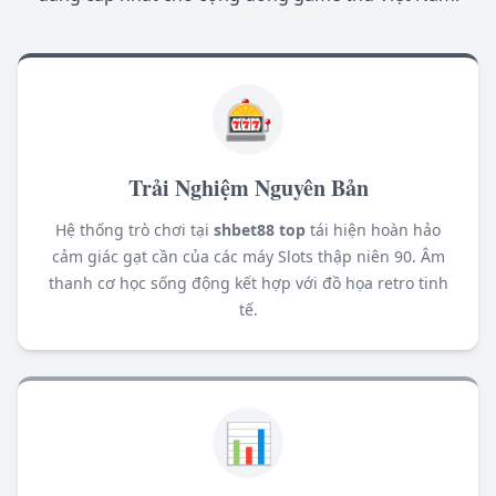
lớn
50,000,000₫
Huỳnh**
vừa
🎰
nhận
3,500,000₫
Phan**
Trải Nghiệm Nguyên Bản
rút
thành
Hệ thống trò chơi tại
shbet88 top
tái hiện hoàn hảo
công
cảm giác gạt cần của các máy Slots thập niên 90. Âm
800,000₫
thanh cơ học sống động kết hợp với đồ họa retro tinh
Vũ**
tế.
trúng
thưởng
10,000,000₫
Võ**
📊
đã
rút