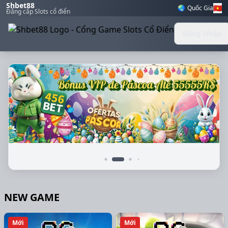
Shbet88
🇻🇳
🌏
Quốc Gia
Đẳng cấp Slots cổ điển
Đăng Nhập
Sự kiện nổi bật Shbet88
NEW GAME
Mới
Mới