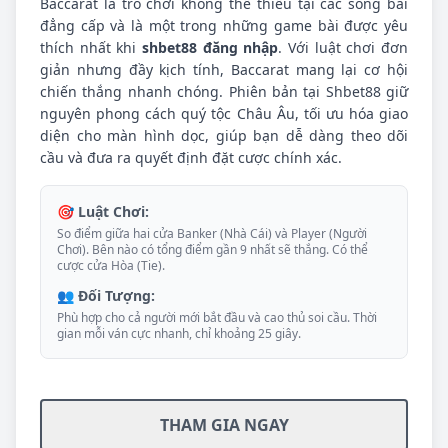
Baccarat là trò chơi không thể thiếu tại các sòng bài
đẳng cấp và là một trong những game bài được yêu
thích nhất khi
shbet88 đăng nhập
. Với luật chơi đơn
giản nhưng đầy kịch tính, Baccarat mang lại cơ hội
chiến thắng nhanh chóng. Phiên bản tại Shbet88 giữ
nguyên phong cách quý tộc Châu Âu, tối ưu hóa giao
diện cho màn hình dọc, giúp bạn dễ dàng theo dõi
cầu và đưa ra quyết định đặt cược chính xác.
🎯 Luật Chơi:
So điểm giữa hai cửa Banker (Nhà Cái) và Player (Người
Chơi). Bên nào có tổng điểm gần 9 nhất sẽ thắng. Có thể
cược cửa Hòa (Tie).
👥 Đối Tượng:
Phù hợp cho cả người mới bắt đầu và cao thủ soi cầu. Thời
gian mỗi ván cực nhanh, chỉ khoảng 25 giây.
THAM GIA NGAY