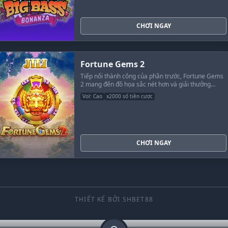
CHƠI NGAY
Fortune Gems 2
Tiếp nối thành công của phần trước, Fortune Gems
2 mang đến đồ họa sắc nét hơn và giải thưởng
khủng chưa từng có tại shbet88.
Vol: Cao
x2000 số tiền cược
CHƠI NGAY
THIẾT KẾ BỞI SHBET88