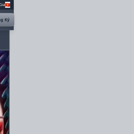
🇻🇳
Gia
g Ký