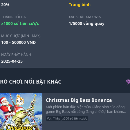
20%
Trung bình
THẮNG TỐI ĐA
XÁC SUẤT MAX WIN
x1000 số tiền cược
1/5000 vòng quay
MỨC CƯỢC (MIN - MAX)
100 - 500000 VNĐ
NGÀY PHÁT HÀNH
2025-04-25

TRÒ CHƠI NỔI BẬT KHÁC
Christmas Big Bass Bonanza
Một phiên bản đặc biệt mùa Giáng sinh của dòng
game Big Bass nổi tiếng đang chờ đợi bạn khám
phá tại shbet88.
Vol: Thấp
x500 số tiền cược