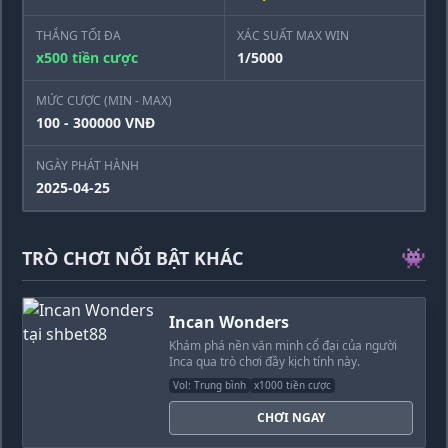
THẮNG TỐI ĐA
XÁC SUẤT MAX WIN
x500 tiền cược
1/5000
MỨC CƯỢC (MIN - MAX)
100 - 300000 VNĐ
NGÀY PHÁT HÀNH
2025-04-25
👾
TRÒ CHƠI NỔI BẬT KHÁC
Incan Wonders
Khám phá nền văn minh cổ đại của người
Inca qua trò chơi đầy kịch tính này.
Vol: Trung bình
x1000 tiền cược
CHƠI NGAY