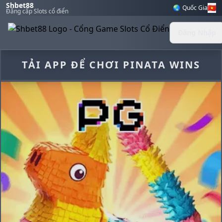
Shbet88
🇻🇳
🌏
Quốc Gia
Đẳng cấp Slots cổ điển
Đăng Nhập
TẢI APP ĐỂ CHƠI PINATA WINS