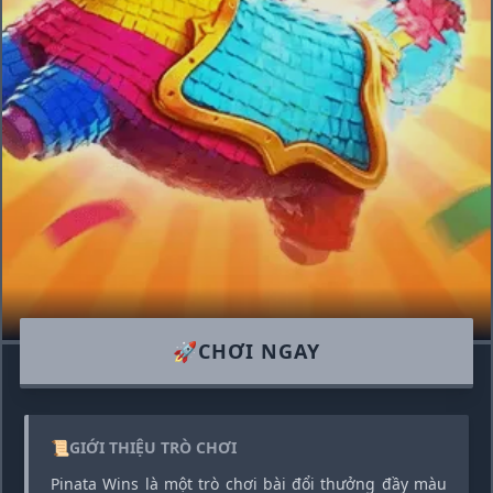
🚀
CHƠI NGAY
📜
GIỚI THIỆU TRÒ CHƠI
Pinata Wins là một trò chơi bài đổi thưởng đầy màu