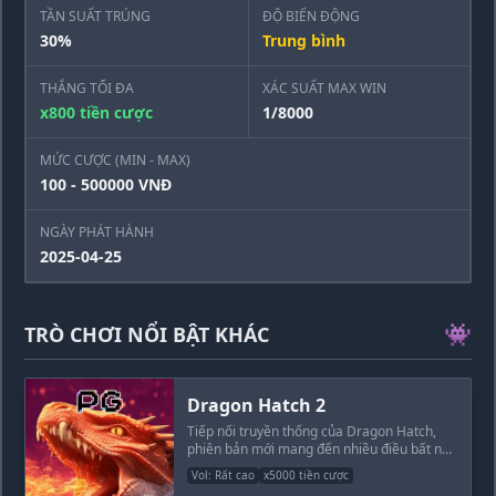
TẦN SUẤT TRÚNG
ĐỘ BIẾN ĐỘNG
30%
Trung bình
THẮNG TỐI ĐA
XÁC SUẤT MAX WIN
x800 tiền cược
1/8000
MỨC CƯỢC (MIN - MAX)
100 - 500000 VNĐ
NGÀY PHÁT HÀNH
2025-04-25
👾
TRÒ CHƠI NỔI BẬT KHÁC
Dragon Hatch 2
Tiếp nối truyền thống của Dragon Hatch,
phiên bản mới mang đến nhiều điều bất ngờ
hơn nữa.
Vol: Rất cao
x5000 tiền cược