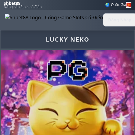
Shbet88
🇻🇳
🌏
Quốc Gia
Đẳng cấp Slots cổ điển
Đăng Nhập
LUCKY NEKO