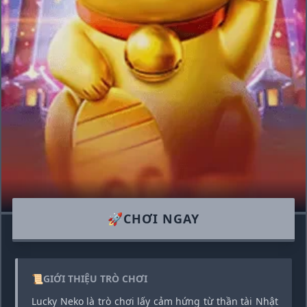
🚀
CHƠI NGAY
📜
GIỚI THIỆU TRÒ CHƠI
Lucky Neko là trò chơi lấy cảm hứng từ thần tài Nhật